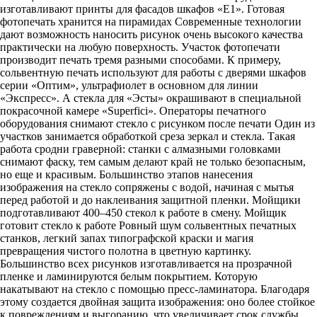
изготавливают принты для фасадов шкафов «Е1». Готовая
фотопечать хранится на пирамидах Современные технологии
дают возможность наносить рисунок очень высокого качества
практически на любую поверхность. Участок фотопечати
производит печать тремя разными способами. К примеру,
сольвентную печать используют для работы с дверями шкафов
серии «Оптим», ультрафиолет в основном для линии
«Экспресс». А стекла для «Эсты» окрашивают в специальной
покрасочной камере «Superfici». Операторы печатного
оборудования снимают стекло с рисунком после печати Один из
участков занимается обработкой среза зеркал и стекла. Такая
работа сродни граверной: станки с алмазными головками
снимают фаску, тем самым делают край не только безопасным,
но еще и красивым. Большинство этапов нанесения
изображения на стекло сопряжены с водой, начиная с мытья
перед работой и до наклеивания защитной пленки. Мойщики
подготавливают 400–450 стекол к работе в смену. Мойщик
готовит стекло к работе Ровный шум сольвентных печатных
станков, легкий запах типографской краски и магия
превращения чистого полотна в цветную картинку.
Большинство всех рисунков изготавливается на прозрачной
пленке и ламинируются белым покрытием. Которую
накатывают на стекло с помощью пресс-ламинатора. Благодаря
этому создается двойная защита изображения: оно более стойкое
к повреждениям и выгоранию, что увеличивает срок службы