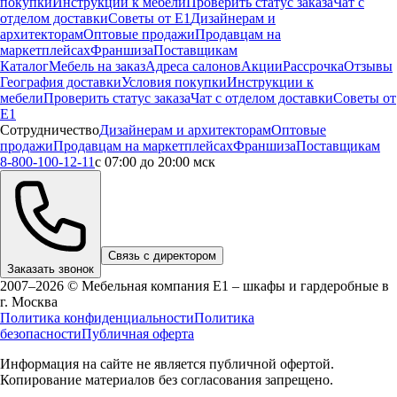
покупки
Инструкции к мебели
Проверить статус заказа
Чат с
отделом доставки
Советы от Е1
Дизайнерам и
архитекторам
Оптовые продажи
Продавцам на
маркетплейсах
Франшиза
Поставщикам
Каталог
Мебель на заказ
Адреса салонов
Акции
Рассрочка
Отзывы
География доставки
Условия покупки
Инструкции к
мебели
Проверить статус заказа
Чат с отделом доставки
Советы от
Е1
Сотрудничество
Дизайнерам и архитекторам
Оптовые
продажи
Продавцам на маркетплейсах
Франшиза
Поставщикам
8-800-100-12-11
с 07:00 до 20:00 мск
Связь с директором
Заказать звонок
2007–2026 © Мебельная компания Е1 – шкафы и гардеробные в
г.
Москва
Политика конфиденциальности
Политика
безопасности
Публичная оферта
Информация на сайте не является публичной офертой.
Копирование материалов без согласования запрещено.