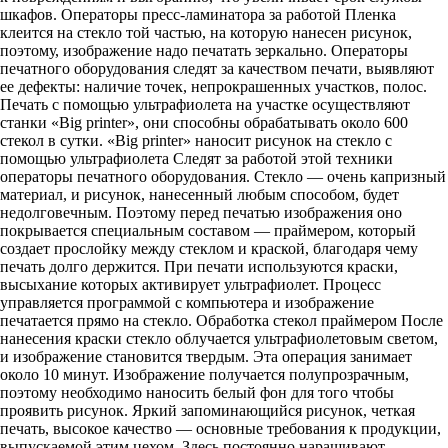
шкафов. Операторы пресс-ламинатора за работой Пленка
клеится на стекло той частью, на которую нанесен рисунок,
поэтому, изображение надо печатать зеркально. Операторы
печатного оборудования следят за качеством печати, выявляют
ее дефекты: наличие точек, непрокрашенных участков, полос.
Печать с помощью ультрафиолета на участке осуществляют
станки «Big printer», они способны обрабатывать около 600
стекол в сутки. «Big printer» наносит рисунок на стекло с
помощью ультрафиолета Следят за работой этой техники
операторы печатного оборудования. Стекло — очень капризный
материал, и рисунок, нанесенный любым способом, будет
недолговечным. Поэтому перед печатью изображения оно
покрывается специальным составом — праймером, который
создает прослойку между стеклом и краской, благодаря чему
печать долго держится. При печати используются краски,
высыхание которых активирует ультрафиолет. Процесс
управляется программой с компьютера и изображение
печатается прямо на стекло. Обработка стекол праймером После
нанесения краски стекло облучается ультрафиолетовым светом,
и изображение становится твердым. Эта операция занимает
около 10 минут. Изображение получается полупрозрачным,
поэтому необходимо наносить белый фон для того чтобы
проявить рисунок. Яркий запоминающийся рисунок, четкая
печать, высокое качество — основные требования к продукции,
выпускаемой этим цехом. Здесь постоянно наращивают