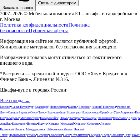
Связь с директором
Заказать звонок
2007–2026 © Мебельная компания Е1 – шкафы и гардеробные в
г.
Москва
Политика конфиденциальности
Политика
безопасности
Публичная оферта
Информация на сайте не является публичной офертой.
Копирование материалов без согласования запрещено.
Изображения товаров могут отличаться от фактического
внешнего вида.
*Рассрочка — кредитный продукт ООО «Хоум Кредит энд
Финанс Банк». Лицензия №316.
Шкафы-купе в городах России:
Все города →
Москва
•
Санкт-Петербург
•
Краснодар
•
Новосибирск
•
Казань
•
Воронеж
•
Нижний Новгород
•
Ростов-на-
Дону
•
Самара
•
Барнаул
•
Омск
•
Томск
•
Екатеринбург
•
Волгоград
•
Новокузнецк
•
Оренбург
•
Уфа
•
Астрахань
•
Ива
Ола
•
Кемерово
•
Магнитогорск
•
Новороссийск
•
Пермь
•
Таганрог
•
Чебоксары
•
Челябинск
•
Ярославль
•
Адлер
•
А
Алтайск
•
Евпатория
•
Ижевск
•
Калуга
•
Каменск-Уральский
•
Ковров
•
Кострома
•
Ленинск-
Кузнецкий
•
Липецк
•
Междуреченск
•
Набережные Челны
•
Нижний
Тагил
•
Прокопьевск
•
Рязань
•
Северск
•
Смоленск
•
Сочи
•
Стерлитамак
•
Сызрань
•
Тверь
•
Тольятти
•
Тула
•
Тюме