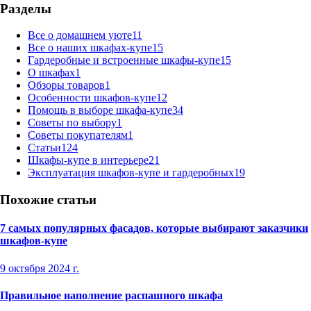
Разделы
Все о домашнем уюте
11
Все о наших шкафах-купе
15
Гардеробные и встроенные шкафы-купе
15
О шкафах
1
Обзоры товаров
1
Особенности шкафов-купе
12
Помощь в выборе шкафа-купе
34
Советы по выбору
1
Советы покупателям
1
Статьи
124
Шкафы-купе в интерьере
21
Эксплуатация шкафов-купе и гардеробных
19
Похожие статьи
7 самых популярных фасадов, которые выбирают заказчики
шкафов-купе
9 октября 2024 г.
Правильное наполнение распашного шкафа