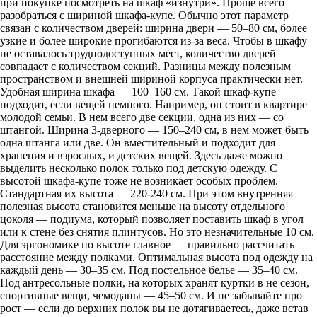
при покупке посмотреть на шкаф «изнутри». Проще всего
разобраться с шириной шкафа-купе. Обычно этот параметр
связан с количеством дверей: ширина двери — 50–80 см, более
узкие и более широкие прогибаются из-за веса. Чтобы в шкафу
не оставалось труднодоступных мест, количество дверей
совпадает с количеством секций. Разницы между полезным
пространством и внешней шириной корпуса практически нет.
Удобная ширина шкафа — 100–160 см. Такой шкаф-купе
подходит, если вещей немного. Например, он стоит в квартире
молодой семьи. В нем всего две секции, одна из них — со
штангой. Ширина 3-дверного — 150–240 см, в нем может быть
одна штанга или две. Он вместительный и подходит для
хранения и взрослых, и детских вещей. Здесь даже можно
выделить несколько полок только под детскую одежду. С
высотой шкафа-купе тоже не возникает особых проблем.
Стандартная их высота — 220-240 см. При этом внутренняя
полезная высота становится меньше на высоту отдельного
цоколя — подиума, который позволяет поставить шкаф в угол
или к стене без снятия плинтусов. Но это незначительные 10 см.
Для эргономике по высоте главное — правильно рассчитать
расстояние между полками. Оптимальная высота под одежду на
каждый день — 30–35 см. Под постельное белье — 35–40 см.
Под антресольные полки, на которых хранят куртки в не сезон,
спортивные вещи, чемоданы — 45–50 см. И не забывайте про
рост — если до верхних полок вы не дотягиваетесь, даже встав