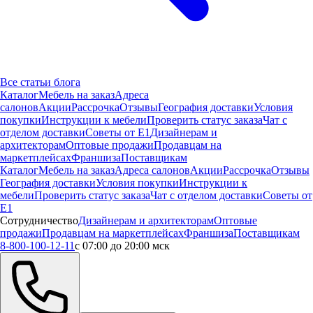
Все статьи блога
Каталог
Мебель на заказ
Адреса
салонов
Акции
Рассрочка
Отзывы
География доставки
Условия
покупки
Инструкции к мебели
Проверить статус заказа
Чат с
отделом доставки
Советы от Е1
Дизайнерам и
архитекторам
Оптовые продажи
Продавцам на
маркетплейсах
Франшиза
Поставщикам
Каталог
Мебель на заказ
Адреса салонов
Акции
Рассрочка
Отзывы
География доставки
Условия покупки
Инструкции к
мебели
Проверить статус заказа
Чат с отделом доставки
Советы от
Е1
Сотрудничество
Дизайнерам и архитекторам
Оптовые
продажи
Продавцам на маркетплейсах
Франшиза
Поставщикам
8-800-100-12-11
с 07:00 до 20:00 мск