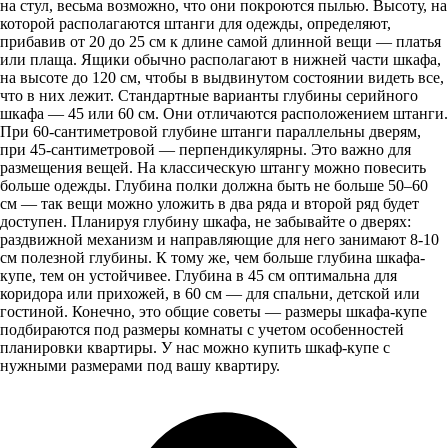
на стул, весьма возможно, что они покроются пылью. Высоту, на
которой располагаются штанги для одежды, определяют,
прибавив от 20 до 25 см к длине самой длинной вещи — платья
или плаща. Ящики обычно располагают в нижней части шкафа,
на высоте до 120 см, чтобы в выдвинутом состоянии видеть все,
что в них лежит. Стандартные варианты глубины серийного
шкафа — 45 или 60 см. Они отличаются расположением штанги.
При 60-сантиметровой глубине штанги параллельны дверям,
при 45-сантиметровой — перпендикулярны. Это важно для
размещения вещей. На классическую штангу можно повесить
больше одежды. Глубина полки должна быть не больше 50–60
см — так вещи можно уложить в два ряда и второй ряд будет
доступен. Планируя глубину шкафа, не забывайте о дверях:
раздвижной механизм и направляющие для него занимают 8-10
см полезной глубины. К тому же, чем больше глубина шкафа-
купе, тем он устойчивее. Глубина в 45 см оптимальна для
коридора или прихожей, в 60 см — для спальни, детской или
гостиной. Конечно, это общие советы — размеры шкафа-купе
подбираются под размеры комнаты с учетом особенностей
планировки квартиры. У нас можно купить шкаф-купе с
нужными размерами под вашу квартиру.