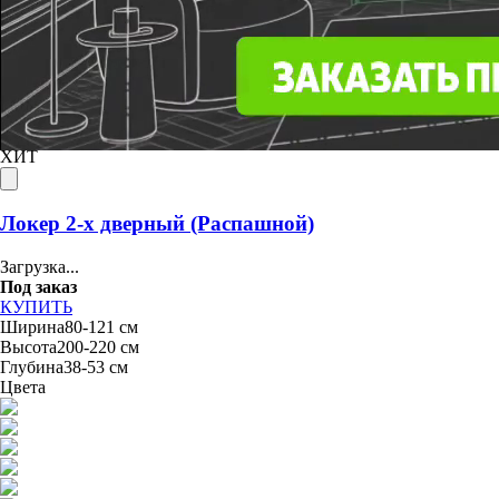
Топ продаж
ХИТ
Локер 2-х дверный (Распашной)
Загрузка...
Под заказ
КУПИТЬ
Ширина
80-121 см
Высота
200-220 см
Глубина
38-53 см
Цвета