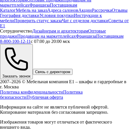
маркетплейсах
Франшиза
Поставщикам
Каталог
Мебель на заказ
Адреса салонов
Акции
Рассрочка
Отзывы
География доставки
Условия покупки
Инструкции к
мебели
Проверить статус заказа
Чат с отделом доставки
Советы от
Е1
Сотрудничество
Дизайнерам и архитекторам
Оптовые
продажи
Продавцам на маркетплейсах
Франшиза
Поставщикам
8-800-100-12-11
с 07:00 до 20:00 мск
Связь с директором
Заказать звонок
2007–2026 © Мебельная компания Е1 – шкафы и гардеробные в
г.
Москва
Политика конфиденциальности
Политика
безопасности
Публичная оферта
Информация на сайте не является публичной офертой.
Копирование материалов без согласования запрещено.
Изображения товаров могут отличаться от фактического
внешнего вида.