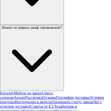
Можно ли забрать шкаф самовывозом?
Каталог
Мебель на заказ
Адреса
салонов
Акции
Рассрочка
Отзывы
География доставки
Условия
покупки
Инструкции к мебели
Проверить статус заказа
Чат с
отделом доставки
Советы от Е1
Дизайнерам и
архитекторам
Оптовые продажи
Продавцам на