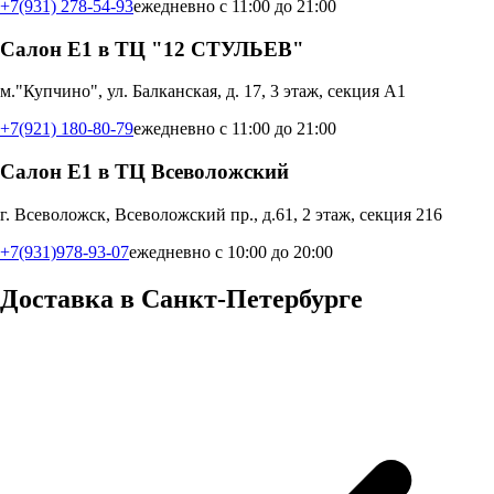
+7(931) 278-54-93
ежедневно с 11:00 до 21:00
Салон Е1 в ТЦ "12 СТУЛЬЕВ"
м."Купчино", ул. Балканская, д. 17, 3 этаж, секция А1
+7(921) 180-80-79
ежедневно с 11:00 до 21:00
Салон Е1 в ТЦ Всеволожский
г. Всеволожск, Всеволожский пр., д.61, 2 этаж, секция 216
+7(931)978-93-07
ежедневно с 10:00 до 20:00
Доставка в
Санкт-Петербурге