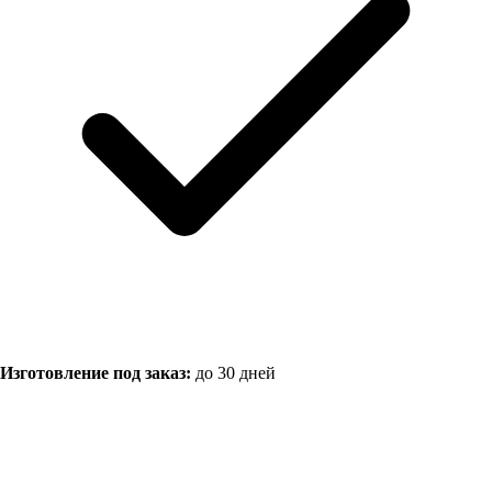
Изготовление под заказ:
до 30 дней