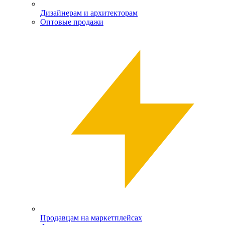
Дизайнерам и архитекторам
Оптовые продажи
Продавцам на маркетплейсах