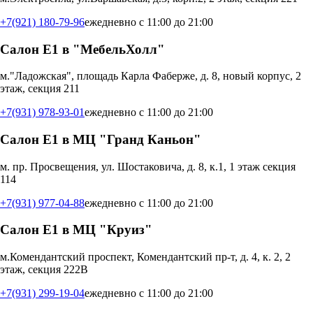
+7(921) 180-79-96
ежедневно с 11:00 до 21:00
Салон Е1 в "МебельХолл"
м."Ладожская", площадь Карла Фаберже, д. 8, новый корпус, 2
этаж, секция 211
+7(931) 978-93-01
ежедневно с 11:00 до 21:00
Салон Е1 в МЦ "Гранд Каньон"
м. пр. Просвещения, ул. Шостаковича, д. 8, к.1, 1 этаж секция
114
+7(931) 977-04-88
ежедневно с 11:00 до 21:00
Салон Е1 в МЦ "Круиз"
м.Комендантский проспект, Комендантский пр-т, д. 4, к. 2, 2
этаж, секция 222В
+7(931) 299-19-04
ежедневно с 11:00 до 21:00