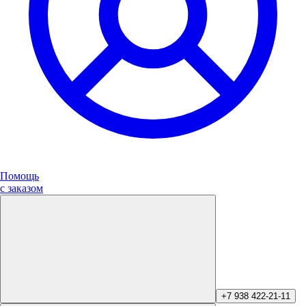
Помощь
с заказом
+7 938 422-21-11