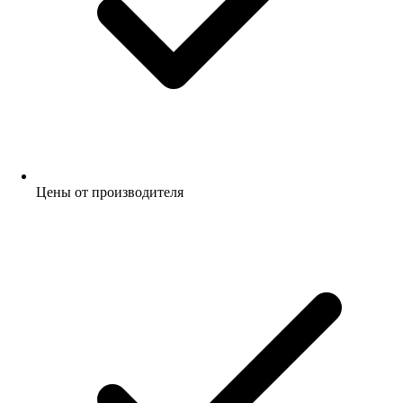
Цены от производителя