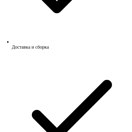
Доставка и сборка