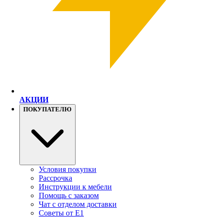
АКЦИИ
ПОКУПАТЕЛЮ
Условия покупки
Рассрочка
Инструкции к мебели
Помощь с заказом
Чат с отделом доставки
Советы от Е1