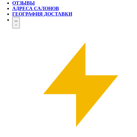
ОТЗЫВЫ
АДРЕСА САЛОНОВ
ГЕОГРАФИЯ ДОСТАВКИ
...