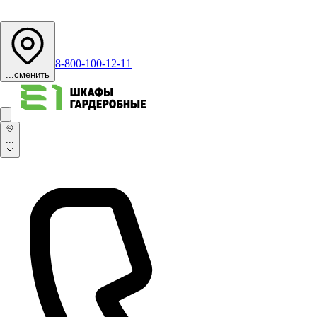
8-800-100-12-11
...
сменить
...