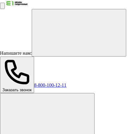
Напишите нам:
8-800-100-12-11
Заказать звонок