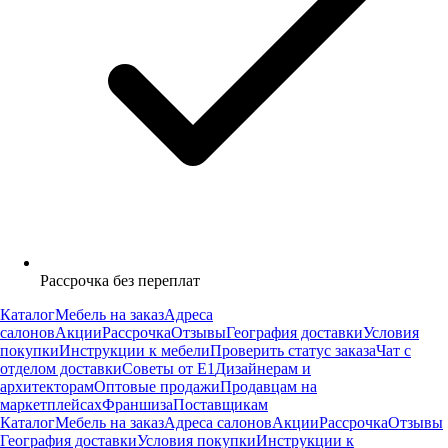
Рассрочка без переплат
Каталог
Мебель на заказ
Адреса
салонов
Акции
Рассрочка
Отзывы
География доставки
Условия
покупки
Инструкции к мебели
Проверить статус заказа
Чат с
отделом доставки
Советы от Е1
Дизайнерам и
архитекторам
Оптовые продажи
Продавцам на
маркетплейсах
Франшиза
Поставщикам
Каталог
Мебель на заказ
Адреса салонов
Акции
Рассрочка
Отзывы
География доставки
Условия покупки
Инструкции к