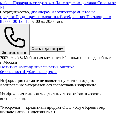
мебели
Проверить статус заказа
Чат с отделом доставки
Советы от
Е1
Сотрудничество
Дизайнерам и архитекторам
Оптовые
продажи
Продавцам на маркетплейсах
Франшиза
Поставщикам
8-800-100-12-11
с 07:00 до 20:00 мск
Связь с директором
Заказать звонок
2007–2026 © Мебельная компания Е1 – шкафы и гардеробные в
г.
Москва
Политика конфиденциальности
Политика
безопасности
Публичная оферта
Информация на сайте не является публичной офертой.
Копирование материалов без согласования запрещено.
Изображения товаров могут отличаться от фактического
внешнего вида.
*Рассрочка — кредитный продукт ООО «Хоум Кредит энд
Финанс Банк». Лицензия №316.