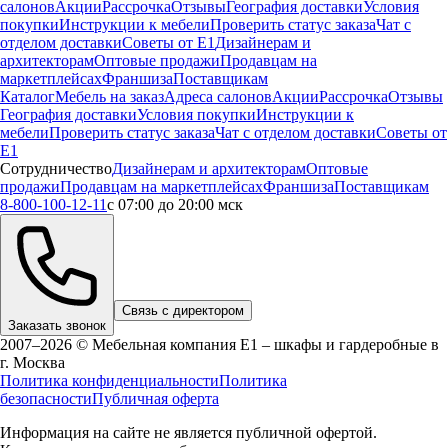
салонов
Акции
Рассрочка
Отзывы
География доставки
Условия
покупки
Инструкции к мебели
Проверить статус заказа
Чат с
отделом доставки
Советы от Е1
Дизайнерам и
архитекторам
Оптовые продажи
Продавцам на
маркетплейсах
Франшиза
Поставщикам
Каталог
Мебель на заказ
Адреса салонов
Акции
Рассрочка
Отзывы
География доставки
Условия покупки
Инструкции к
мебели
Проверить статус заказа
Чат с отделом доставки
Советы от
Е1
Сотрудничество
Дизайнерам и архитекторам
Оптовые
продажи
Продавцам на маркетплейсах
Франшиза
Поставщикам
8-800-100-12-11
с 07:00 до 20:00 мск
Связь с директором
Заказать звонок
2007–2026 © Мебельная компания Е1 – шкафы и гардеробные в
г.
Москва
Политика конфиденциальности
Политика
безопасности
Публичная оферта
Информация на сайте не является публичной офертой.