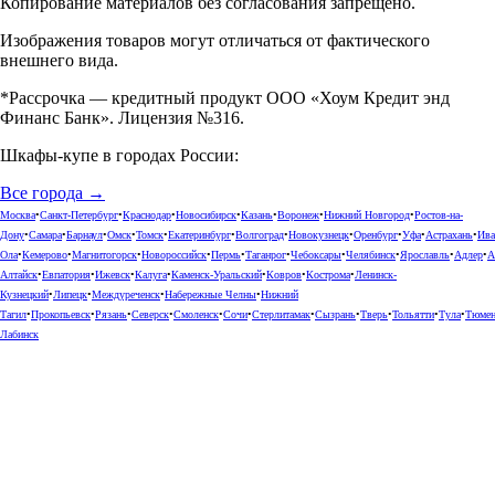
Копирование материалов без согласования запрещено.
Изображения товаров могут отличаться от фактического
внешнего вида.
*Рассрочка — кредитный продукт ООО «Хоум Кредит энд
Финанс Банк». Лицензия №316.
Шкафы-купе в городах России:
Все города →
Москва
•
Санкт-Петербург
•
Краснодар
•
Новосибирск
•
Казань
•
Воронеж
•
Нижний Новгород
•
Ростов-на-
Дону
•
Самара
•
Барнаул
•
Омск
•
Томск
•
Екатеринбург
•
Волгоград
•
Новокузнецк
•
Оренбург
•
Уфа
•
Астрахань
•
Ива
Ола
•
Кемерово
•
Магнитогорск
•
Новороссийск
•
Пермь
•
Таганрог
•
Чебоксары
•
Челябинск
•
Ярославль
•
Адлер
•
А
Алтайск
•
Евпатория
•
Ижевск
•
Калуга
•
Каменск-Уральский
•
Ковров
•
Кострома
•
Ленинск-
Кузнецкий
•
Липецк
•
Междуреченск
•
Набережные Челны
•
Нижний
Тагил
•
Прокопьевск
•
Рязань
•
Северск
•
Смоленск
•
Сочи
•
Стерлитамак
•
Сызрань
•
Тверь
•
Тольятти
•
Тула
•
Тюме
Лабинск