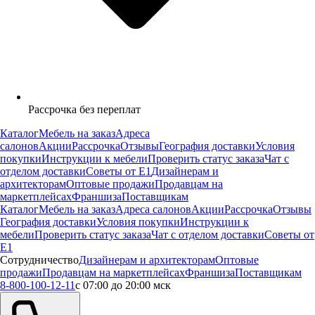
Рассрочка без переплат
Каталог
Мебель на заказ
Адреса
салонов
Акции
Рассрочка
Отзывы
География доставки
Условия
покупки
Инструкции к мебели
Проверить статус заказа
Чат с
отделом доставки
Советы от Е1
Дизайнерам и
архитекторам
Оптовые продажи
Продавцам на
маркетплейсах
Франшиза
Поставщикам
Каталог
Мебель на заказ
Адреса салонов
Акции
Рассрочка
Отзывы
География доставки
Условия покупки
Инструкции к
мебели
Проверить статус заказа
Чат с отделом доставки
Советы от
Е1
Сотрудничество
Дизайнерам и архитекторам
Оптовые
продажи
Продавцам на маркетплейсах
Франшиза
Поставщикам
8-800-100-12-11
с 07:00 до 20:00 мск