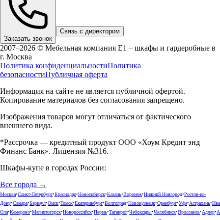
Связь с директором
Заказать звонок
2007–2026 © Мебельная компания Е1 – шкафы и гардеробные в
г.
Москва
Политика конфиденциальности
Политика
безопасности
Публичная оферта
Информация на сайте не является публичной офертой.
Копирование материалов без согласования запрещено.
Изображения товаров могут отличаться от фактического
внешнего вида.
*Рассрочка — кредитный продукт ООО «Хоум Кредит энд
Финанс Банк». Лицензия №316.
Шкафы-купе в городах России:
Все города →
Москва
•
Санкт-Петербург
•
Краснодар
•
Новосибирск
•
Казань
•
Воронеж
•
Нижний Новгород
•
Ростов-на-
Дону
•
Самара
•
Барнаул
•
Омск
•
Томск
•
Екатеринбург
•
Волгоград
•
Новокузнецк
•
Оренбург
•
Уфа
•
Астрахань
•
Ива
Ола
•
Кемерово
•
Магнитогорск
•
Новороссийск
•
Пермь
•
Таганрог
•
Чебоксары
•
Челябинск
•
Ярославль
•
Адлер
•
А