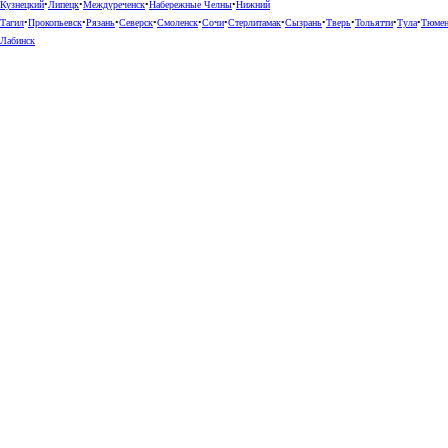
Кузнецкий
•
Липецк
•
Междуреченск
•
Набережные Челны
•
Нижний
Тагил
•
Прокопьевск
•
Рязань
•
Северск
•
Смоленск
•
Сочи
•
Стерлитамак
•
Сызрань
•
Тверь
•
Тольятти
•
Тула
•
Тюме
Лабинск