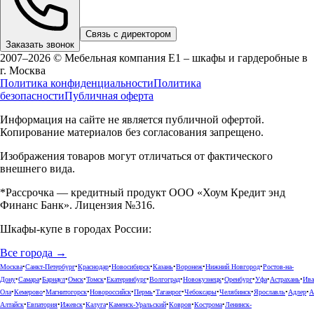
Связь с директором
Заказать звонок
2007–2026 © Мебельная компания Е1 – шкафы и гардеробные в
г.
Москва
Политика конфиденциальности
Политика
безопасности
Публичная оферта
Информация на сайте не является публичной офертой.
Копирование материалов без согласования запрещено.
Изображения товаров могут отличаться от фактического
внешнего вида.
*Рассрочка — кредитный продукт ООО «Хоум Кредит энд
Финанс Банк». Лицензия №316.
Шкафы-купе в городах России:
Все города →
Москва
•
Санкт-Петербург
•
Краснодар
•
Новосибирск
•
Казань
•
Воронеж
•
Нижний Новгород
•
Ростов-на-
Дону
•
Самара
•
Барнаул
•
Омск
•
Томск
•
Екатеринбург
•
Волгоград
•
Новокузнецк
•
Оренбург
•
Уфа
•
Астрахань
•
Ива
Ола
•
Кемерово
•
Магнитогорск
•
Новороссийск
•
Пермь
•
Таганрог
•
Чебоксары
•
Челябинск
•
Ярославль
•
Адлер
•
А
Алтайск
•
Евпатория
•
Ижевск
•
Калуга
•
Каменск-Уральский
•
Ковров
•
Кострома
•
Ленинск-