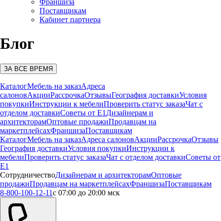
Франшиза
Поставщикам
Кабинет партнера
Блог
ЗА ВСЕ ВРЕМЯ
Каталог
Мебель на заказ
Адреса
салонов
Акции
Рассрочка
Отзывы
География доставки
Условия
покупки
Инструкции к мебели
Проверить статус заказа
Чат с
отделом доставки
Советы от Е1
Дизайнерам и
архитекторам
Оптовые продажи
Продавцам на
маркетплейсах
Франшиза
Поставщикам
Каталог
Мебель на заказ
Адреса салонов
Акции
Рассрочка
Отзывы
География доставки
Условия покупки
Инструкции к
мебели
Проверить статус заказа
Чат с отделом доставки
Советы от
Е1
Сотрудничество
Дизайнерам и архитекторам
Оптовые
продажи
Продавцам на маркетплейсах
Франшиза
Поставщикам
8-800-100-12-11
с 07:00 до 20:00 мск