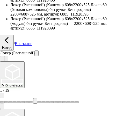
артикул:
6885_111928405
Локер (Распашной) (Кашемир 608х2200х525 Локер 60
(базовая компоновка) без ручки Без профиля)
—
2200
×
608
×
525
мм, артикул:
6885_111928393
Локер (Распашной) (Кашемир 608х2200х525 Локер 60
(модуль) без ручки Без профиля)
—
2200
×
608
×
525
мм,
артикул:
6885_111928399
/
В каталог
Назад
Локер (Распашной)
VR-примерка
1
/
19