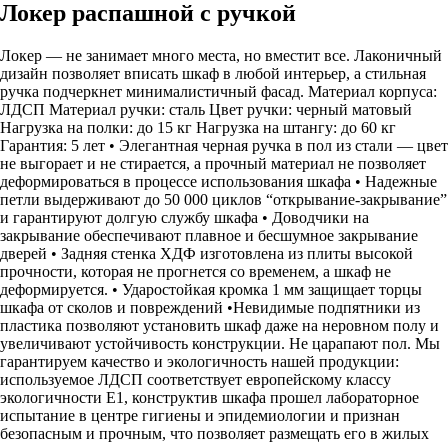
Локер распашной с ручкой
Локер — не занимает много места, но вместит все. Лаконичный
дизайн позволяет вписать шкаф в любой интерьер, а стильная
ручка подчеркнет минималистичный фасад. Материал корпуса:
ЛДСП Материал ручки: сталь Цвет ручки: черный матовый
Нагрузка на полки: до 15 кг Нагрузка на штангу: до 60 кг
Гарантия: 5 лет • Элегантная черная ручка в пол из стали — цвет
не выгорает и не стирается, а прочный материал не позволяет
деформироваться в процессе использования шкафа • Надежные
петли выдерживают до 50 000 циклов “открывание-закрывание”
и гарантируют долгую службу шкафа • Доводчики на
закрывание обеспечивают плавное и бесшумное закрывание
дверей • Задняя стенка ХДФ изготовлена из плиты высокой
прочности, которая не прогнется со временем, а шкаф не
деформируется. • Ударостойкая кромка 1 мм защищает торцы
шкафа от сколов и повреждений •Невидимые подпятники из
пластика позволяют установить шкаф даже на неровном полу и
увеличивают устойчивость конструкции. Не царапают пол. Мы
гарантируем качество и экологичность нашей продукции:
используемое ЛДСП соответствует европейскому классу
экологичности Е1, конструктив шкафа прошел лабораторное
испытание в центре гигиены и эпидемиологии и признан
безопасным и прочным, что позволяет размещать его в жилых