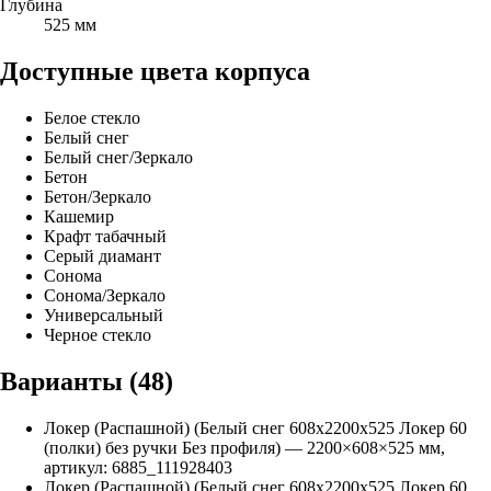
Глубина
525 мм
Доступные цвета корпуса
Белое стекло
Белый снег
Белый снег/Зеркало
Бетон
Бетон/Зеркало
Кашемир
Крафт табачный
Серый диамант
Сонома
Сонома/Зеркало
Универсальный
Черное стекло
Варианты (
48
)
Локер (Распашной) (Белый снег 608х2200х525 Локер 60
(полки) без ручки Без профиля)
—
2200
×
608
×
525
мм,
артикул:
6885_111928403
Локер (Распашной) (Белый снег 608х2200х525 Локер 60