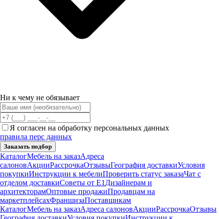
Ни к чему не обязывает
Я согласен на обработку персональных данных
правила перс данных
Заказать подбор
Каталог
Мебель на заказ
Адреса
салонов
Акции
Рассрочка
Отзывы
География доставки
Условия
покупки
Инструкции к мебели
Проверить статус заказа
Чат с
отделом доставки
Советы от Е1
Дизайнерам и
архитекторам
Оптовые продажи
Продавцам на
маркетплейсах
Франшиза
Поставщикам
Каталог
Мебель на заказ
Адреса салонов
Акции
Рассрочка
Отзывы
География доставки
Условия покупки
Инструкции к